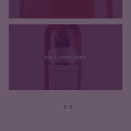
Cépages:Grenache, Syrah, Cinsault Dune robe…
ROCFLAMBOYANT
1
2
Cépages:Carignan, Grenache noir, Syrah D'une…