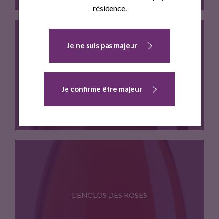
résidence.
Je ne suis pas majeur
Cépages:Carignan, Grenache noir, Syrah Vinification…
L'ENCLOS DES ROSES
Je confirme être majeur
Cépages:Grenache blanc, Maccabeu, Muscat Vinification…
L'ENCLOS DES ROSES