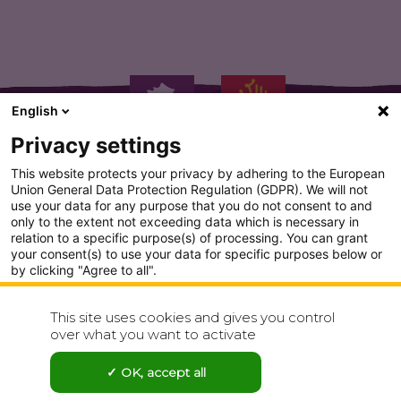
English
Privacy settings
This website protects your privacy by adhering to the European
Union General Data Protection Regulation (GDPR). We will not
use your data for any purpose that you do not consent to and
only to the extent not exceeding data which is necessary in
PLAN DU SITE
relation to a specific purpose(s) of processing. You can grant
your consent(s) to use your data for specific purposes below or
CONDITION GENERALE D'UTILISATION
by clicking "Agree to all".
Analytics
POLITIQUE DE CONFIDENTIALITÉ
This site uses cookies and gives you control
Show detailed settings
over what you want to activate
CONTACT
Visit our Privacy Policy page for more
OK, accept all