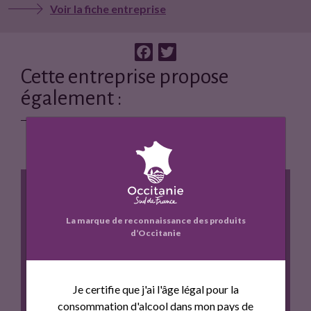
Voir la fiche entreprise
F
T
a
w
Cette entreprise propose
c
i
également :
e
t
b
t
o
e
o
r
k
La marque de reconnaissance des produits
d’Occitanie
L'ENCLOS DES ROSES
Je certifie que j'ai l'âge légal pour la
consommation d'alcool dans mon pays de