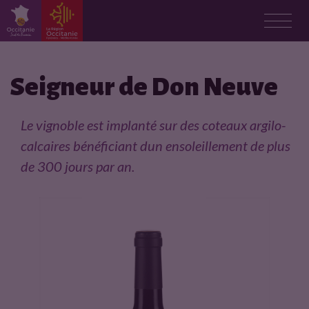
F
i
Seigneur de Don Neuve
c
Le vignoble est implanté sur des coteaux argilo-
h
calcaires bénéficiant dun ensoleillement de plus
de 300 jours par an.
e
p
r
o
d