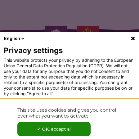
English
Privacy settings
This website protects your privacy by adhering to the European
Union General Data Protection Regulation (GDPR). We will not
use your data for any purpose that you do not consent to and
only to the extent not exceeding data which is necessary in
PLAN DU SITE
relation to a specific purpose(s) of processing. You can grant
your consent(s) to use your data for specific purposes below or
CONDITION GENERALE D'UTILISATION
by clicking "Agree to all".
Analytics
POLITIQUE DE CONFIDENTIALITÉ
This site uses cookies and gives you control
Show detailed settings
over what you want to activate
CONTACT
Visit our Privacy Policy page for more
OK, accept all