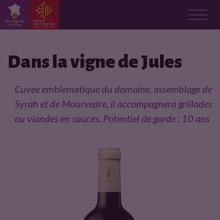
F
i
Dans la vigne de Jules
c
Cuvee emblematique du domaine, assemblage de
h
Syrah et de Mourvedre, il accompagnera grillades
ou viandes en sauces. Potentiel de garde : 10 ans
e
p
r
o
d