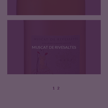
Assemblage de Grenache blanc et…
MUSCAT DE RIVESALTES
1
2
Muscat a petits grains et…