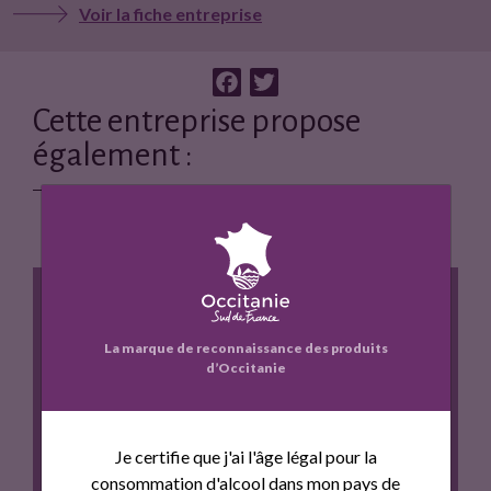
Voir la fiche entreprise
F
T
a
w
Cette entreprise propose
c
i
également :
e
t
b
t
o
e
o
r
k
La marque de reconnaissance des produits
d’Occitanie
"LES TROIS COURONNES" ROUGE
Je certifie que j'ai l'âge légal pour la
consommation d'alcool dans mon pays de