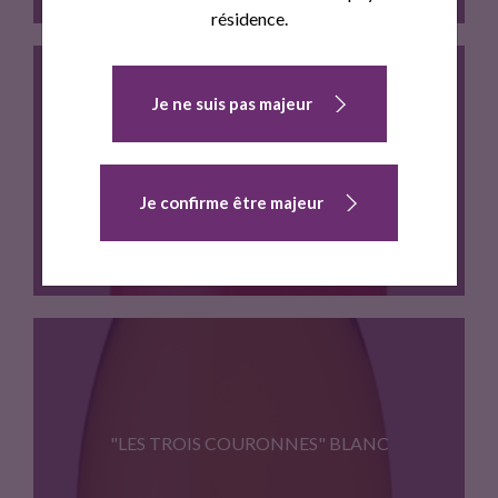
résidence.
Je ne suis pas majeur
Notre cuvee la plus aboutie…
"LES TROIS COURONNES" ROSE
Je confirme être majeur
Un rose puissant, issu d'un…
"LES TROIS COURONNES" BLANC