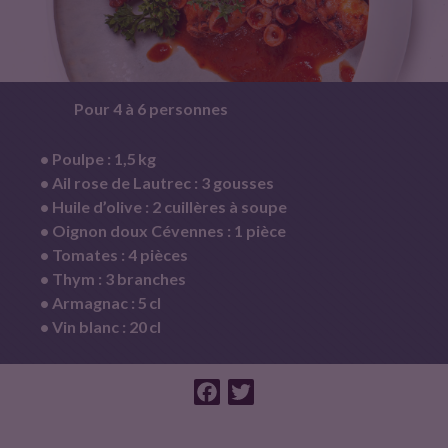
Pour 4 à 6 personnes
• Poulpe : 1,5 kg
• Ail rose de Lautrec : 3 gousses
• Huile d’olive : 2 cuillères à soupe
• Oignon doux Cévennes : 1 pièce
• Tomates : 4 pièces
• Thym : 3 branches
• Armagnac : 5 cl
• Vin blanc : 20 cl
F
T
a
w
c
i