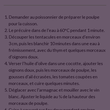
e
t
P
b
t
r
Demander au poissonnier de préparer le poulpe
o
e
pour la cuisson.
é
o
r
Le précuire dans de l’eau à 60°C pendant 1 minute.
k
p
Découper les tentacules en morceaux d’environ
a
3 cm, puis les blanchir 10 minutes dans une eau à
r
frémissement, avec du thym et quelques morceaux
a
d’oignons doux.
t
Verser l’huile d’olive dans une cocotte, ajouter les
i
oignons doux, puis les morceaux de poulpe, les
o
gousses d’ail écrasées, les tomates coupées en
n
morceaux, et cuire quelques minutes.
Déglacer avec l’armagnac et mouiller avec le vin
blanc. Ajuster le liquide au ¾ de la hauteur des
morceaux de poulpe.
Cuire à couvert sur feu doux pendant environ