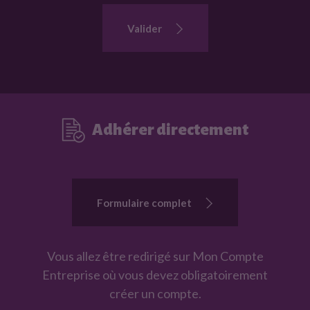
a
i
Valider
r
e
p
o
u
Adhérer directement
r
ê
t
r
Formulaire complet
e
r
e
Vous allez être redirigé sur Mon Compte
c
Entreprise où vous devez obligatoirement
o
créer un compte.
n