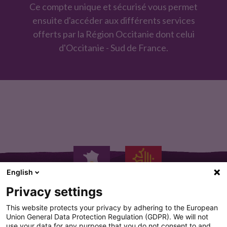
Ce compte unique et sécurisé vous permet
t
ensuite d'accéder aux différents services
a
offerts par la Région Occitanie dont celui
c
d'Occitanie - Sud de France.
t
é
.
English
Privacy settings
This website protects your privacy by adhering to the European
Union General Data Protection Regulation (GDPR). We will not
use your data for any purpose that you do not consent to and