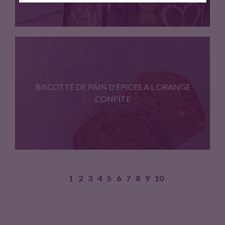
Pour ceux qui ne veulent…
BISCOTTE DE PAIN D EPICES A L ORANGE
CONFITE
1
2
3
4
5
6
7
8
9
10
Chez Carrement Bon, on adore…