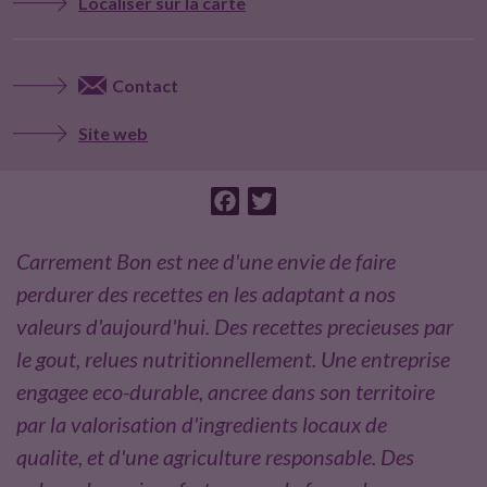
Localiser sur la carte
t
e
Contact
u
Site web
r
F
T
s
a
w
c
i
Carrement Bon est nee d'une envie de faire
e
t
perdurer des recettes en les adaptant a nos
b
t
valeurs d'aujourd'hui. Des recettes precieuses par
o
e
le gout, relues nutritionnellement. Une entreprise
o
r
engagee eco-durable, ancree dans son territoire
k
par la valorisation d'ingredients locaux de
qualite, et d'une agriculture responsable. Des