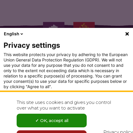
English
Privacy settings
This website protects your privacy by adhering to the European
Union General Data Protection Regulation (GDPR). We will not
use your data for any purpose that you do not consent to and
only to the extent not exceeding data which is necessary in
PLAN DU SITE
relation to a specific purpose(s) of processing. You can grant
your consent(s) to use your data for specific purposes below or
CONDITION GENERALE D'UTILISATION
by clicking "Agree to all".
Analytics
POLITIQUE DE CONFIDENTIALITÉ
This site uses cookies and gives you control
Show detailed settings
over what you want to activate
CONTACT
Visit our Privacy Policy page for more
OK, accept all
Agree to all
Reject all
Privacy policy