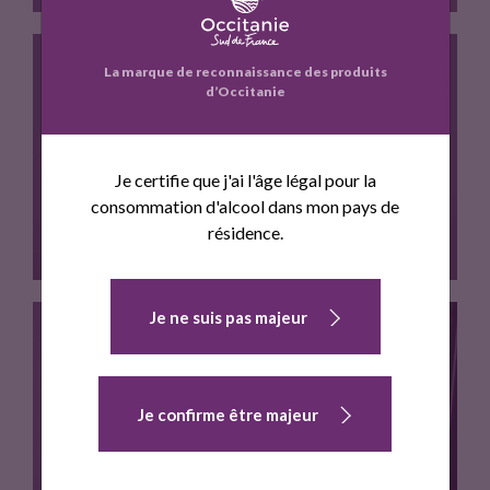
La marque de reconnaissance des produits
d’Occitanie
Assortiment de biscuits sucres precieux…
ASSORTIMENT DE LECKERLIS
Je certifie que j'ai l'âge légal pour la
consommation d'alcool dans mon pays de
résidence.
Je ne suis pas majeur
Nos leckerlis sont des pains…
Je confirme être majeur
ASSORTIMENT MIXTE BISCUITS / LECKERLIS