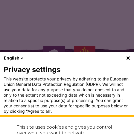
Sable aperitif a l ail…
English
Privacy settings
This website protects your privacy by adhering to the European
Union General Data Protection Regulation (GDPR). We will not
use your data for any purpose that you do not consent to and
only to the extent not exceeding data which is necessary in
PLAN DU SITE
relation to a specific purpose(s) of processing. You can grant
your consent(s) to use your data for specific purposes below or
CONDITION GENERALE D'UTILISATION
by clicking "Agree to all".
Analytics
POLITIQUE DE CONFIDENTIALITÉ
This site uses cookies and gives you control
Show detailed settings
over what you want to activate