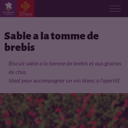
F
i
Sable a la tomme de
brebis
c
h
Biscuit sable a la tomme de brebis et aux graines
de chia.
e
Ideal pour accompagner un vin blanc a l'aperitif.
p
r
o
d