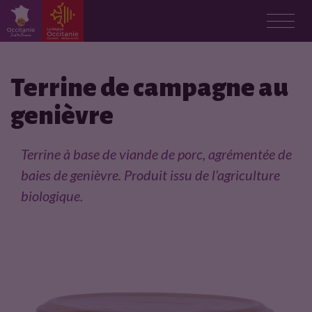
F
i
Terrine de campagne au
genièvre
c
h
Terrine à base de viande de porc, agrémentée de
baies de genièvre. Produit issu de l’agriculture
e
biologique.
p
r
o
d