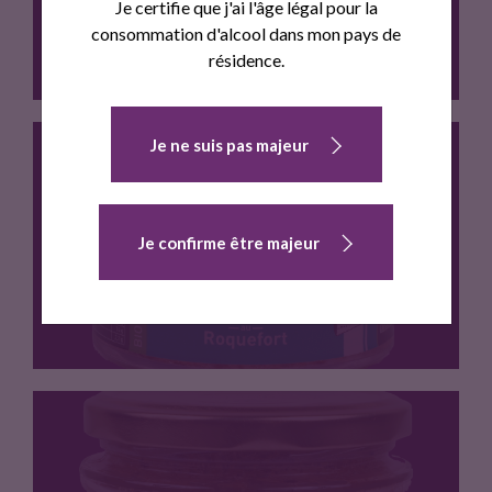
Je certifie que j'ai l'âge légal pour la
consommation d'alcool dans mon pays de
résidence.
Je ne suis pas majeur
Terrine à base de viande…
Je confirme être majeur
TERRINE AU ROQUEFORT
Terrine à base de viande…