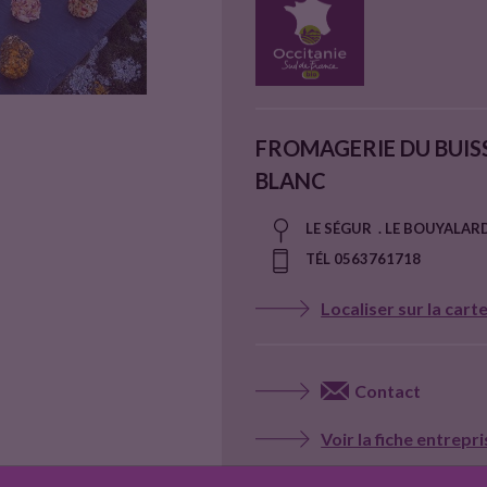
FROMAGERIE DU BUI
BLANC
LE SÉGUR . LE BOUYALAR
TÉL 0563761718
Localiser sur la cart
Contact
Voir la fiche entrepr