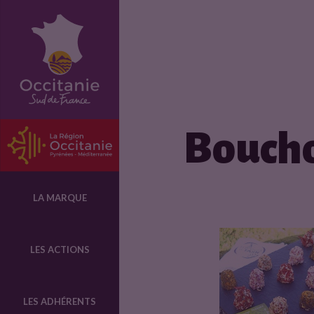
F
i
c
Bouch
h
e
LA MARQUE
p
LES ACTIONS
r
LES ADHÉRENTS