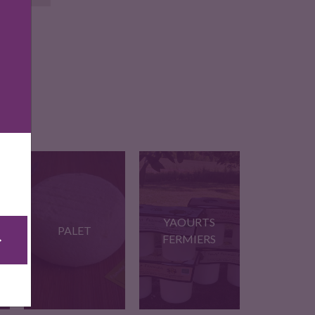
YAOURTS
PALET
FERMIERS