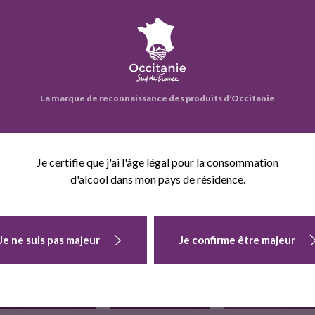
eprise propose également :
La marque de reconnaissance des produits d’Occitanie
Je certifie que j'ai l'âge légal pour la consommation
d'alcool dans mon pays de résidence.
FROMAGE AIL-
FROMAGE DE
CENDRAIN
CIBOULETTE
CAMPAGNE
Je ne suis pas majeur
Je confirme être majeur