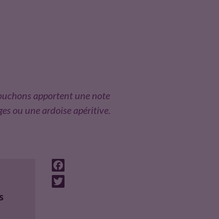
 bouchons apportent une note
ges ou une ardoise apéritive.
F
a
T
c
w
s
e
i
b