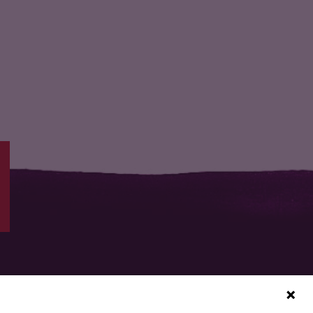
Douce et onctueuse
Onctueux, crémeux et
pâte molle…
savoureux, nos…