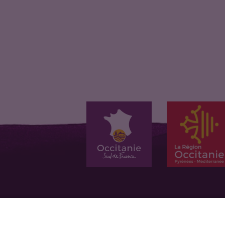
Caillé lentement,
A partir du caillé
Ce fromage frais
moulé à la…
égoutté,…
typique des…