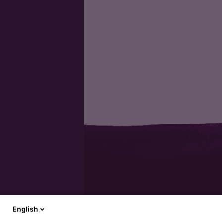
Moulés à la louche,
ce…
English