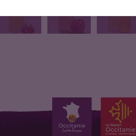
PÊCHE
Délicat parfum de
Parfum au nez très
La pêche de vie se…
notes florales,…
caractéristique…