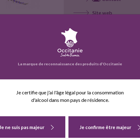
Site web
Voir la fiche entrepr
La marque de reconnaissance des produits d’Occitanie
eprise propose également :
Je certifie que j'ai l'âge légal pour la consommation
d'alcool dans mon pays de résidence.
Je ne suis pas majeur
Je confirme être majeur
APÉRITIF
APÉRITIF FIGUE
APÉRITIF POIR