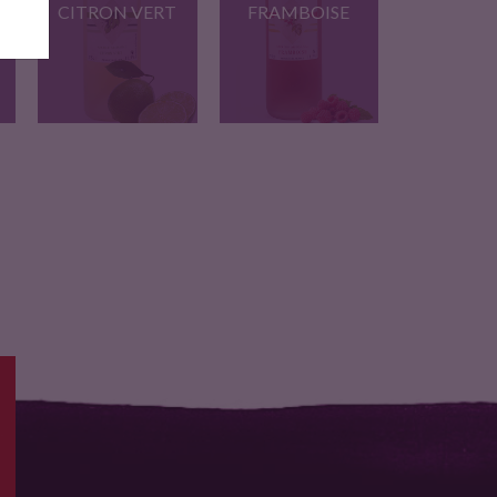
CITRON VERT
FRAMBOISE
Vous sentirez les
Perception immédiate
arômes de…
de la framboise…