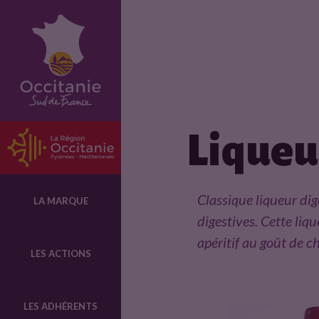
F
i
c
Liqueu
h
e
Classique liqueur dig
LA MARQUE
digestives. Cette li
p
apéritif au goût de c
LES ACTIONS
r
LES ADHÉRENTS