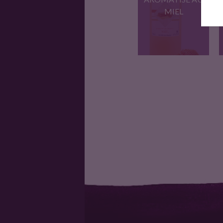
MIEL
Des notes de miel et…