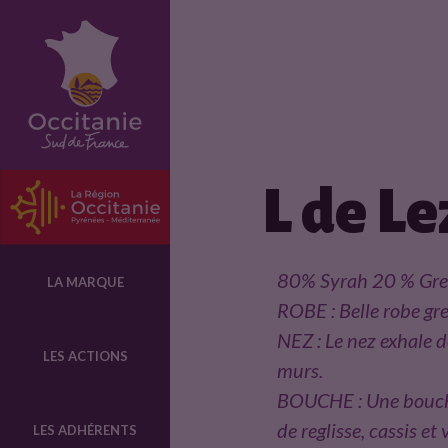
F
i
c
L de L
h
e
80% Syrah 20 % Gr
LA MARQUE
ROBE : Belle robe gre
p
NEZ : Le nez exhale de
LES ACTIONS
murs.
BOUCHE : Une bouche
r
de reglisse, cassis et 
LES ADHÉRENTS