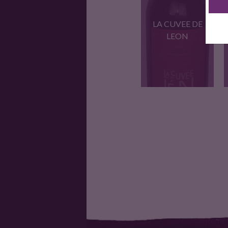
LA CUVEE DE
LEON
Carignan, Syrah,
Grenache ROBE :…