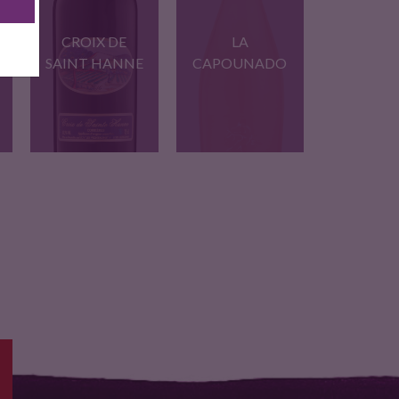
CROIX DE
LA
SAINT HANNE
CAPOUNADO
15% Carignan, 25%
Jeunes vignes de
Grenache, 60%…
Syrah et…