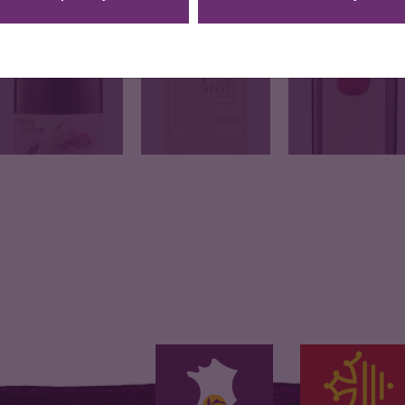
DOMAINE
ORFEVRE
ESPRIT 1909
VENT D'ANGE
Vermentino 70%,
20% Syrah, 40%
70% Syrah, 30%
Maccabeu 30%
Carignan, 40%…
Grenache ROBE…
ROBE…