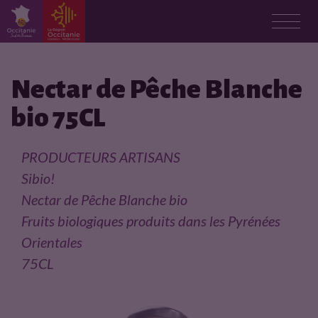
F
i
Nectar de Pêche Blanche
bio 75CL
c
h
PRODUCTEURS ARTISANS
Sibio!
e
Nectar de Pêche Blanche bio
p
Fruits biologiques produits dans les Pyrénées
Orientales
r
75CL
o
d