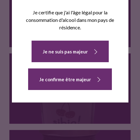
CONFITURE EXTRA D'ABRICOT BIO
Je certifie que j'ai l'âge légal pour la
consommation d'alcool dans mon pays de
résidence.
Je ne suis pas majeur
PRODUCTEURS ARTISANS Sibio! Confiture Extra…
Je confirme être majeur
CONFITURE EXTRA DE CERISE