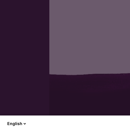
Cremant de Limoux -
Methode…
English