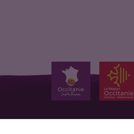
Eugenie : Cremant de
Cremant de Limoux -
Cremant de Limoux -
Limoux…
Methode…
Methode…