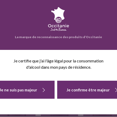
eprise propose également :
La marque de reconnaissance des produits d’Occitanie
Je certifie que j'ai l'âge légal pour la consommation
d'alcool dans mon pays de résidence.
GRANDE CUVEE
EUGENIE BRUT
EMOTION
MILLESIME
Je ne suis pas majeur
Je confirme être majeur