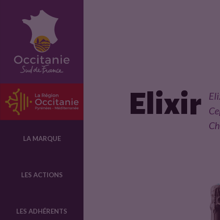
F
i
c
Elixir
Eli
h
Ce
Ch
e
LA MARQUE
p
LES ACTIONS
r
LES ADHÉRENTS