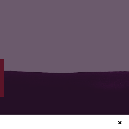
Cremant de Limoux -
Cremant de Limoux -
Methode…
Methode…