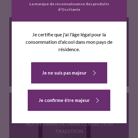
La marque de reconnaissance des produits
o
e
d’Occitanie
o
r
k
Je certifie que j'ai l'âge légal pour la
consommation d'alcool dans mon pays de
résidence.
CHATEAU MONTNER ROSE 2018
Je ne suis pas majeur
Je confirme être majeur
Terroir : Schistes ; Cepages…
NOTRE DAME DE LAVAL COLLECTION
TRADITION