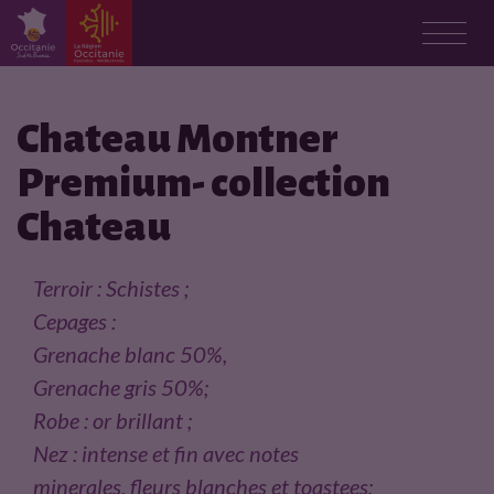
F
i
Chateau Montner
Premium- collection
c
Chateau
h
e
Terroir : Schistes ;
Cepages :
p
Grenache blanc 50%,
r
Grenache gris 50%;
Robe : or brillant ;
o
Nez : intense et fin avec notes
d
minerales, fleurs blanches et toastees;