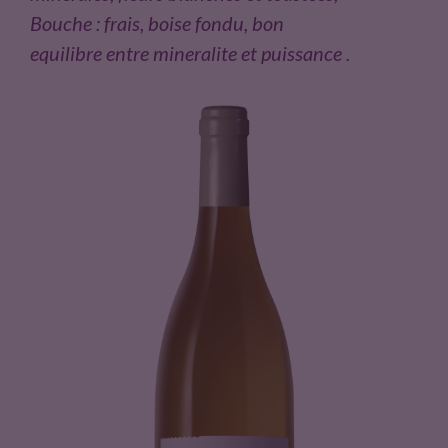
Bouche : frais, boise fondu, bon
u
equilibre entre mineralite et puissance .
i
t