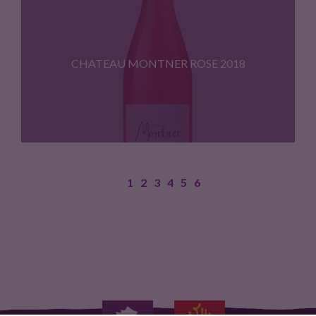
Terroir : Schistes ; Cepages…
CHATEAU MONTNER ROSE 2018
1
2
3
4
5
6
Terroir : Schistes ; Cepages…