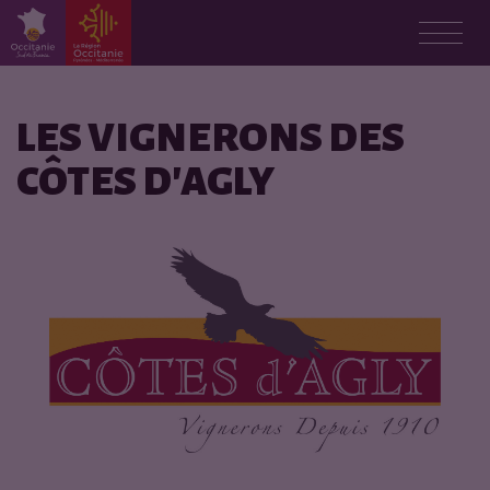
L
e
LES VIGNERONS DES
CÔTES D'AGLY
s
p
r
o
d
u
c