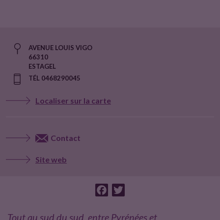
t
e
AVENUE LOUIS VIGO
u
66310
ESTAGEL
TÉL 0468290045
r
Localiser sur la carte
s
Contact
Site web
F
T
a
w
c
i
Tout au sud du sud, entre Pyrénées et