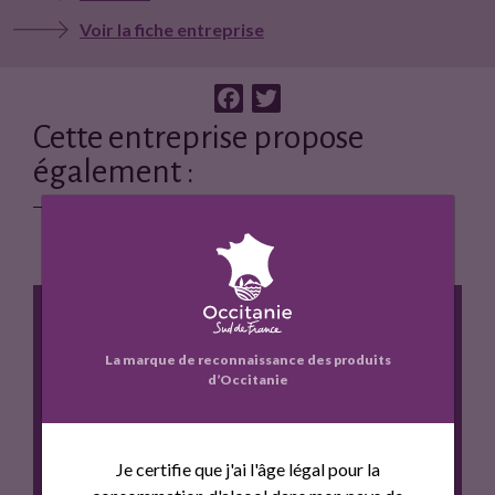
Voir la fiche entreprise
F
T
a
w
Cette entreprise propose
c
i
également :
e
t
b
t
o
e
o
r
k
La marque de reconnaissance des produits
d’Occitanie
CHATEAU MONTNER PREMIUM- COLLECTION
CHATEAU
Je certifie que j'ai l'âge légal pour la