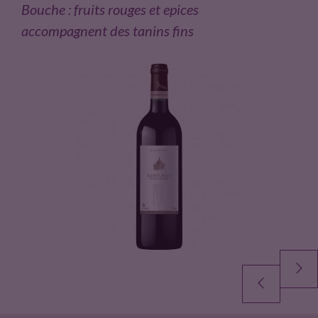
Bouche : fruits rouges et epices
u
accompagnent des tanins fins
i
t