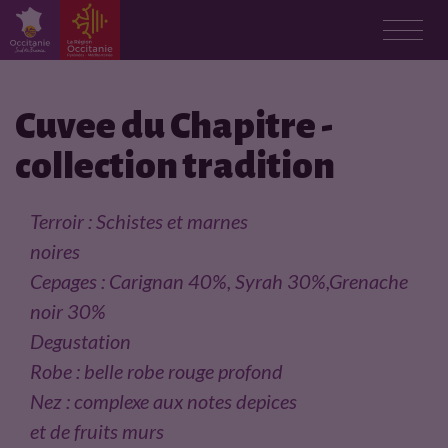
F
i
Cuvee du Chapitre -
collection tradition
c
h
Terroir : Schistes et marnes
noires
e
Cepages : Carignan 40%, Syrah 30%,Grenache
p
noir 30%
Degustation
r
Robe : belle robe rouge profond
o
Nez : complexe aux notes depices
et de fruits murs
d