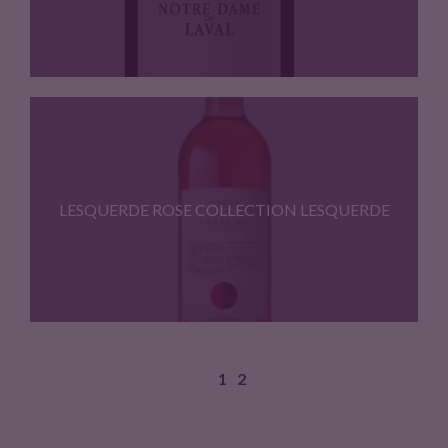
Terroir : Schistes ; Cepages…
LESQUERDE ROSE COLLECTION LESQUERDE
1
2
Robe : saumon pale Nez…