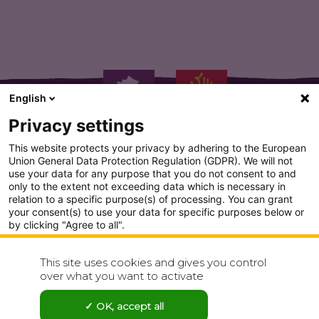
English
Privacy settings
This website protects your privacy by adhering to the European
Union General Data Protection Regulation (GDPR). We will not
use your data for any purpose that you do not consent to and
only to the extent not exceeding data which is necessary in
PLAN DU SITE
relation to a specific purpose(s) of processing. You can grant
your consent(s) to use your data for specific purposes below or
CONDITION GENERALE D'UTILISATION
by clicking "Agree to all".
Analytics
POLITIQUE DE CONFIDENTIALITÉ
This site uses cookies and gives you control
Show detailed settings
over what you want to activate
CONTACT
Visit our Privacy Policy page for more
OK, accept all