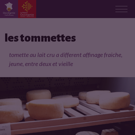
F
i
les tommettes
c
tomette au lait cru a different affinage fraiche,
h
jeune, entre deux et vieille
e
p
r
o
d