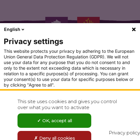
English
Privacy settings
This website protects your privacy by adhering to the European
Union General Data Protection Regulation (GDPR). We will not
use your data for any purpose that you do not consent to and
only to the extent not exceeding data which is necessary in
PLAN DU SITE
relation to a specific purpose(s) of processing. You can grant
your consent(s) to use your data for specific purposes below or
CONDITION GENERALE D'UTILISATION
by clicking "Agree to all".
Analytics
POLITIQUE DE CONFIDENTIALITÉ
This site uses cookies and gives you control
Show detailed settings
over what you want to activate
CONTACT
Visit our Privacy Policy page for more
OK, accept all
Agree to all
Reject all
Privacy policy
Deny all cookies