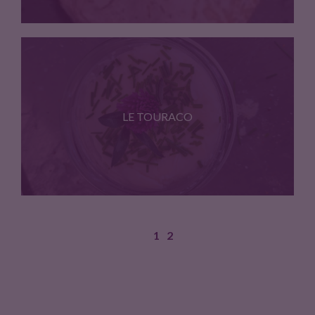
Palet affine (16/20 jours d'affinage
LE TOURACO
1
2
palet frais a la ciboulette