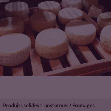
u
i
t
Produits solides transformés / Fromages