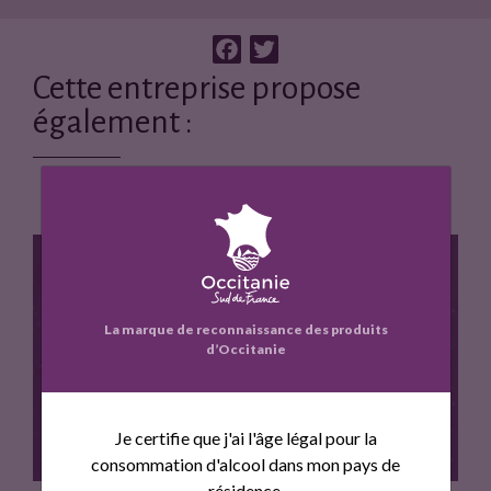
F
T
a
w
Cette entreprise propose
c
i
également :
e
t
b
t
o
e
o
r
k
La marque de reconnaissance des produits
d’Occitanie
L'AIGRETTE
Je certifie que j'ai l'âge légal pour la
consommation d'alcool dans mon pays de
résidence.