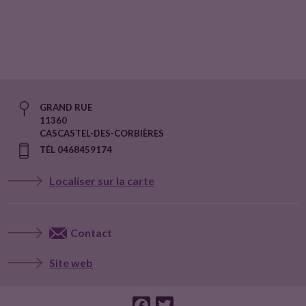
t
e
u
GRAND RUE
r
11360
CASCASTEL-DES-CORBIÈRES
s
TÉL 0468459174
Localiser sur la carte
Contact
Site web
F
T