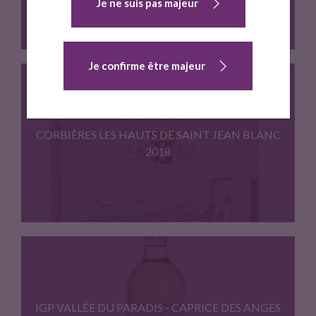
Je ne suis pas majeur
Je confirme être majeur
Grenache 50% Cinsault 50%. Vignoble…
CORBIÈRES LES HAUTS DE SAINT JEAN BLANC
2018
Macabeu 35% Grenache blanc 65%.…
IGP VALLÉE DU PARADIS - CAPRICE DES ANGES