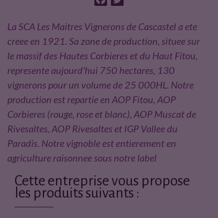
a
w
c
i
La SCA Les Maitres Vignerons de Cascastel a ete
e
t
creee en 1921. Sa zone de production, situee sur
b
t
le massif des Hautes Corbieres et du Haut Fitou,
o
e
represente aujourd'hui 750 hectares, 130
o
r
vignerons pour un volume de 25 000HL. Notre
k
production est repartie en AOP Fitou, AOP
Corbieres (rouge, rose et blanc), AOP Muscat de
Rivesaltes, AOP Rivesaltes et IGP Vallee du
Paradis. Notre vignoble est entierement en
agriculture raisonnee sous notre label
Cette entreprise vous propose
les produits suivants :