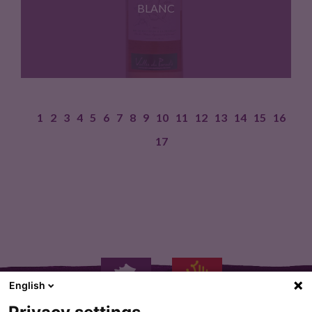
BLANC
1
2
3
4
5
6
7
8
9
10
11
12
13
14
15
16
Macabeu 35% Grenache 65%. Vignoble…
17
English